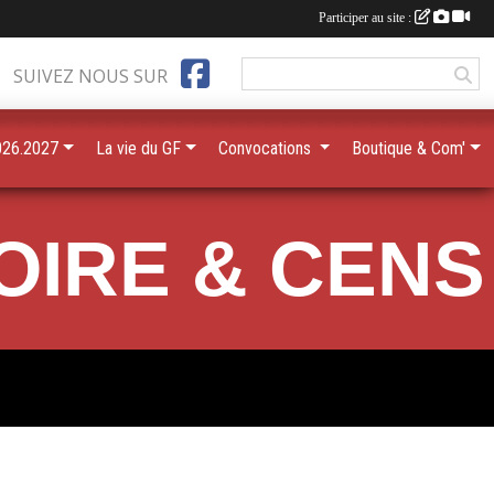
Participer au site :
SUIVEZ NOUS SUR
026.2027
La vie du GF
Convocations
Boutique & Com'
OIRE & CENS