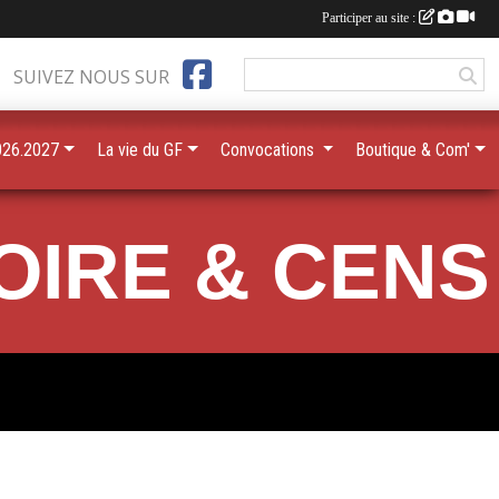
Participer au site :
SUIVEZ NOUS SUR
026.2027
La vie du GF
Convocations
Boutique & Com'
OIRE & CENS