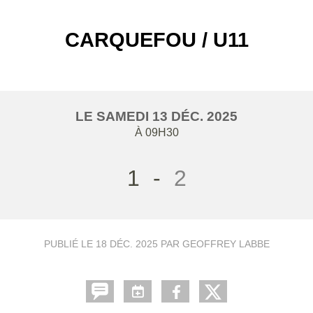
CARQUEFOU / U11
LE
SAMEDI
13
DÉC.
2025
À 09H30
1
-
2
PUBLIÉ LE
18 DÉC. 2025
PAR GEOFFREY LABBE