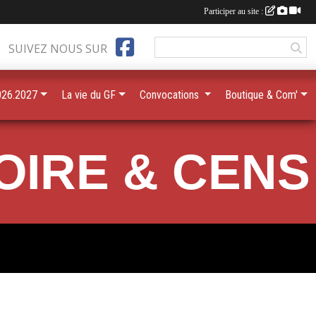
Participer au site :
SUIVEZ NOUS SUR
026.2027
La vie du GF
Convocations
Boutique & Com'
OIRE & CENS